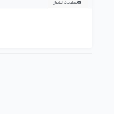
معلومات الاتصال
كان مي
للخلايا والأنسجة المريضة . يلتزم القسم ببرنامج تعلمي يتو