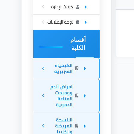
كلمة الإدارة
لوحة الإعلانات
هري
أقسام
الكلية
الكيمياء
السريرية
امراض الدم
وومبحث
المناعة
الدموية
الانسجة
المريضة
والخلايا