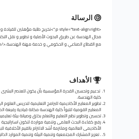
الرسالة
<p style="text-align:right;">تخريج طلب
مجال الهندسة عن طريق البحوث الأصلية و تطوير و نقل التكنو
مع القطاع الصناعي و الحكومي و خدمة مهنة الهندسة.</p>
الأهداف
تدعيم وتحسين القدرة المؤسسية بأن يكون للعنصر البشرى 
كلية الهندسة.
تطوير المعايير الأكاديمية للبرامج التعليمية لتدريس العلو
المعايير القومية لتتبوأ كلية الهندسة مكانة قيادية رفيعة
تحسين وتطوير نظم التعليم والتعلم بخلق وصيانة بيئة تعليمي
رفع كفاءة البحث العلمى وتنمية مواردة لتكون استراتيجية 
الأكاديمى العالمية وملتزمة أشد الالتزام بالقيم الأخلاقية ل
. تعزيز المشارك المجتمعية وتنمية البيئة وتنمية الموارد الذ