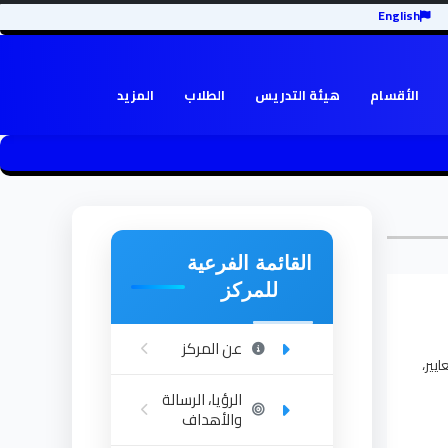
English
الأقسام
هيئة التدريس
الطلاب
المزيد
القائمة الفرعية
للمركز
عن المركز
يير،
الرؤيا، الرسالة
والأهداف