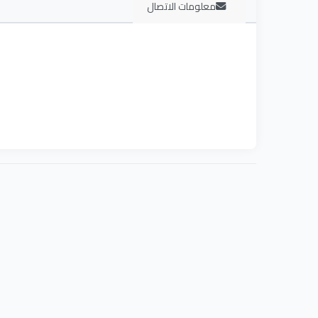
معلومات الاتصال
تأسس القسم للتأكيد على أهمية العلوم الأساسية في اع
رئيس القسم الحالي
مي حسن محمد أحمد