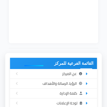
قسم علوم الحاسوب يعتبر أحد إدارات كلية علوم الحاسب
وتكنولوجيا المعلومات بجامعه الامام المهدي التي
تأسست في عام 2015. يمنح القسم درجة البكالوريوس
في علوم الحاسب خلال خمس سنوات (عشره فصول
دراسية).
بدأ قبول الطلاب في السنه الدراسية 2015-2016.
القائمة الفرعية للمركز
عن المركز
الرؤيا، الرسالة والأهداف
كلمة الإدارة
لوحة الإعلانات