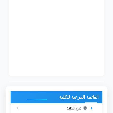
قسم تقنية المعلومات، أحد اقسام كلية علوم
الحاسوب وتقنية المعلومات بجامعة الإمام المهدي.
أنشئ في العام
2015
م ويمنح درجة البكالريوس الشرف
في خمسة سنوات (عشرة فصول دراسية). تم قبول
الطلاب في القسم للعام الجامعي
2016-2015
م حيث
بلغ عدد الطلاب الذين تم قبولهم للدراسة في السنة
الأولى من هذا التخصص
50
طالباً. ويعمل في القسم
نخبة متميزة من أعضاء هيئة التدريس، الذين يعملون
على تقديم الأفضل في مجال تقنية المعلومات
بإستخدام أحدث الوسائل. يتوفر للقسم عدد من المعامل
للحديثة المزودة بأحدث الاجهزة والمعدات، ومع توفر
القاعات الدراسية لإقامة المحاضرات والانشطة الاخرى.
القائمة الفرعية للكلية
عن الكلية