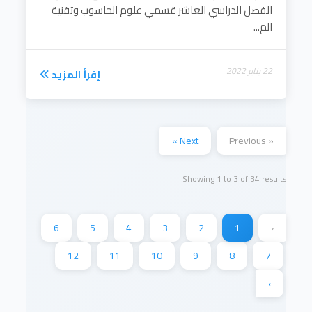
الفصل الدراسي العاشر قسمي علوم الحاسوب وتقنية
الم...
22 يناير 2022
إقرأ المزيد
Next »
« Previous
Showing
1
to
3
of
34
results
6
5
4
3
2
1
‹
12
11
10
9
8
7
›