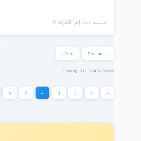
إقرأ المزيد
23 ديسمبر 2021
Next »
« Previous
Showing
10
to
12
of
34
results
6
5
4
3
2
1
‹