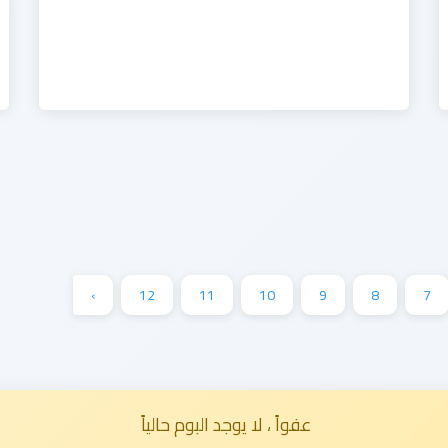
›
12
11
10
9
8
7
عفواً ، لا يوجد البوم حالياً