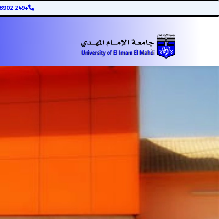
+249 12345678902