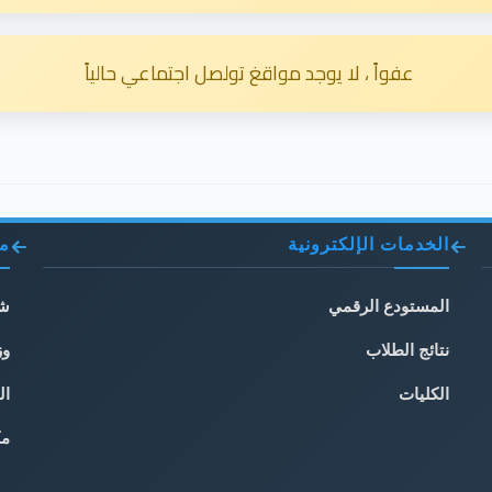
عفواً ، لا يوجد مواقغ تولصل اجتماعي حالياً
الخدمات الإلكترونية
مو
المستودع الرقمي
شب
نتائج الطلاب
وز
الكليات
ال
مك