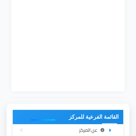
قسم تقنية المعلومات، أحد اقسام كلية علوم
الحاسوب وتقنية المعلومات بجامعة الإمام المهدي.
أنشئ في العام
2015
م ويمنح درجة البكالريوس الشرف
في خمسة سنوات (عشرة فصول دراسية). تم قبول
الطلاب في القسم للعام الجامعي
2016-2015
م حيث
بلغ عدد الطلاب الذين تم قبولهم للدراسة في السنة
الأولى من هذا التخصص
50
طالباً. ويعمل في القسم
نخبة متميزة من أعضاء هيئة التدريس، الذين يعملون
على تقديم الأفضل في مجال تقنية المعلومات
بإستخدام أحدث الوسائل. يتوفر للقسم عدد من المعامل
للحديثة المزودة بأحدث الاجهزة والمعدات، ومع توفر
القاعات الدراسية لإقامة المحاضرات والانشطة الاخرى.
القائمة الفرعية للمركز
عن المركز