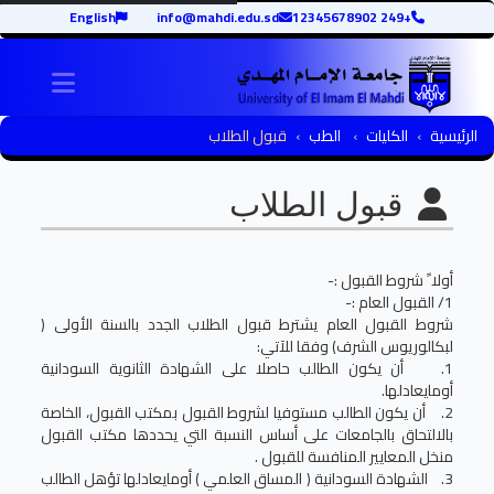
English
info@mahdi.edu.sd
+249 12345678902
igation
الرئيسية
الكليات
الطب
قبول الطلاب
قبول الطلاب
أولا ً شروط القبول :-
1/ القبول العام :-
شروط القبول العام يشترط قبول الطلاب الجدد بالسنة الأولى (
لبكالوريوس الشرف) وفقا للآتي:
1. أن يكون الطالب حاصلا على الشهادة الثانوية السودانية
أومايعادلها.
2. أن يكون الطالب مستوفيا لشروط القبول بمكتب القبول، الخاصة
بالالتحاق بالجامعات على أساس النسبة التي يحددها مكتب القبول
منخل المعايير المنافسة للقبول .
3. الشهادة السودانية ( المساق العلمي ) أومايعادلها تؤهل الطالب