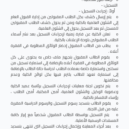
التسجيل: -
أولاً : إجراءت التسجيل: -
o يتم إرسال كشف بكل الطلاب المقبولين من إدارة القبول العام
إلي الشئون العلمية بالكلية ومن ثم يحول كشف الطلاب المقبولين
للمسجل ثم بعد التسجيل يحول إلي الشئون العلمية.
o تعلن الكلية عن فترة زمنية لإجراءات التسجيل بعد نشر أسماء
الطلاب المقبولين بلوحة الإعلانات بالكلية.
o يطلب من الطالب المقبول إحضار الوثائق المطلوبة في الفقرة
أعلاه .
o يقوم الطالب المقبول بتجهيز ملف خاص به يحتوى على كل
الوثائق المطلوبة في الفقرة أعلاه بالإضافة إلي استمارة تسجيل من
نسختين واستمارة خاصة بعماده الطلاب لدراسة حالة الطالب بالإضافة
إلى استمارة تعهد للطالب يلتزم فيها بكل لوائح الكلية وعدم
مخالفتها.
o يتم تكوين لجنة معاينات لإجراءات التسجيل برئاسة عميد الكلية
وعضوية الوكيل والشئون العلمية، أمين المكتبة، أمين الطلاب ،
رؤساء الاقسام بالكلية.
o يقوم الطالب بتسديد رسوم التسجيل والرسوم الدراسية المقررة
عليه من قبل اللجنة.
o يتم التسجيل بواسطة الطالب المقبول شخصياً مع إبراز كافة
المستندات الرسمية الأصلية.
o بعد أجراء المعاينة وإكمال إجراءات التسجيل التي تنتهي بتسديد