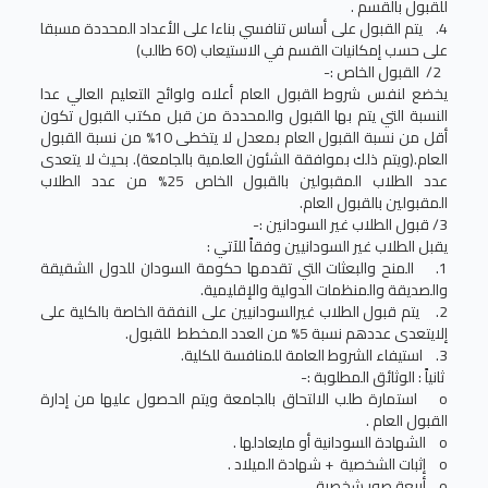
للقبول بالقسم .
4. يتم القبول على أساس تنافسي بناءا على الأعداد المحددة مسبقا
على حسب إمكانيات القسم في الاستيعاب (60 طالب)
2/ القبول الخاص :-
يخضع لنفس شروط القبول العام أعلاه ولوائح التعليم العالي عدا
النسبة التي يتم بها القبول والمحددة من قبل مكتب القبول تكون
أقل من نسبة القبول العام بمعدل لا يتخطى 10% من نسبة القبول
العام.(ويتم ذلك بموافقة الشئون العلمية بالجامعة). بحيث لا يتعدى
عدد الطلاب المقبولين بالقبول الخاص 25% من عدد الطلاب
المقبولين بالقبول العام.
3/ قبول الطلاب غير السودانين :-
يقبل الطلاب غير السودانيين وفقاً للآتي :
1. المنح والبعثات التي تقدمها حكومة السودان للدول الشقيقة
والصديقة والمنظمات الدولية والإقليمية.
2. يتم قبول الطلاب غيرالسودانيين على النفقة الخاصة بالكلية على
إلايتعدى عددهم نسبة 5% من العدد المخطط للقبول.
3. استيفاء الشروط العامة للمنافسة للكلية.
ثانياً : الوثائق المطلوبة :-
o استمارة طلب الالتحاق بالجامعة ويتم الحصول عليها من إدارة
القبول العام .
o الشهادة السودانية أو مايعادلها .
o إثبات الشخصية + شهادة الميلاد .
o أربعة صور شخصية .