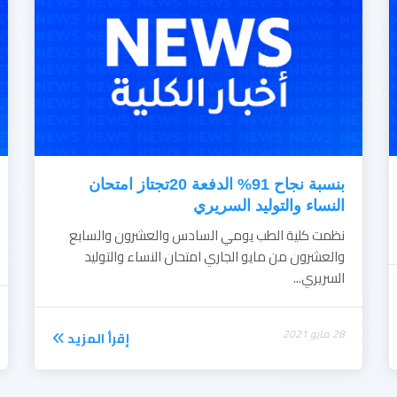
بنسبة نجاح 91% الدفعة 20تجتاز امتحان
النساء والتوليد السريري
نظمت كلية الطب يومي السادس والعشرون والسابع
والعشرون من مايو الجاري امتحان النساء والتوليد
السريري...
28 مايو 2021
إقرأ المزيد