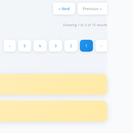
Next »
« Previous
Showing
1
to
3
of
15
results
›
5
4
3
2
1
‹