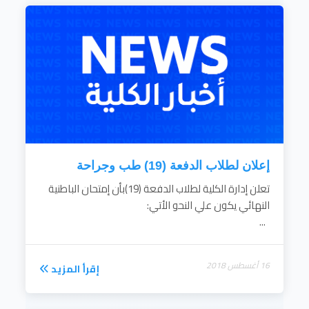
قيادية رفيعة المستوى في مجال تدريس.
تحسين وتطوير نظم التعليم والتعلم بخلق بيئة
تعليمية بما يحقق الإبداع ويرفع من جودة
وكفاءة عملية التعليم والتعلم.
رفع كفاءة البحث العلمى وتنمية موارده، وتطويع
استراتيجية البحث العلمى لتلبي إحتياجات المجتمع
وتحقيق أرقي مستويات ومعايير البحث الأكاديمي
العالمية...
إقرأ المزيد
إعلان لطلاب الدفعة (19) طب وجراحة
تعلن إدارة الكلية لطلاب الدفعة (19)بأن إمتحان الباطنية
النهائي يكون علي النحو الأتي:
...
16 أغسطس 2018
إقرأ المزيد