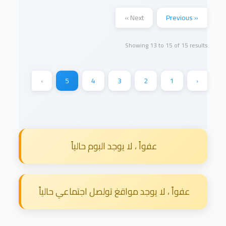
Next »
« Previous
Showing
13
to
15
of
15
results
›
5
4
3
2
1
‹
عفواً ، لا يوجد البوم حالياً
عفواً ، لا يوجد مواقغ تولصل اجتماعي حالياً