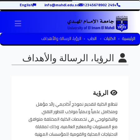
English
info@mahdi.edu.sd
+249 12345678902
igation
الرئيسية
الكليات
الطب
الرؤيا، الرسالة والأهداف
الرؤيا، الرسالة والأهداف
الرؤية
تتطلع الكلية لتقديم نموذج أكاديمي رائد مؤهل
ومتكامل علمياً وعملياً مواكب للتطور التقني
والتكنولوجي في تخصصات الكلية المختلفة متوافق
مع المستويات والمعايير العالميه، وذلك لمقابلة
الاحتياجات المحلية والقومية للمؤسسات المهنية