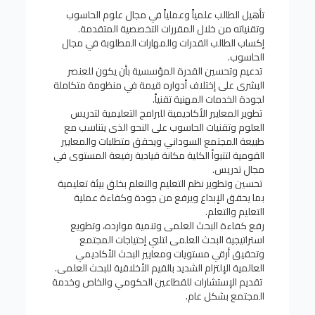
تأهيل الطالب علمياً وعملياً في مجال علوم الحاسوب
وتقنياته من خلال المقررات التخصصية المتقدمة.
إكساب الطالب القدرات والمهارات المطلوبة في مجال
الحاسوب.
تدعيم وتحسين القدرة المؤسسية بأن يكون للعنصر
البشرى على إختلاف أدواره قيمة في منظومة متكاملة
لجودة الخدمات المهنية تقنياً.
تطوير المعايير الأكاديمية للبرامج التعليمية لتدريس
العلوم وتقنيات الحاسوب على النحو الذى يتناسب مع
طبيعة المجتمع السوداني ويحقق متطلبات والمعايير
القومية لتتبوأ الكلية مكانة قيادية رفيعة المستوى في
مجال تدريس.
تحسين وتطوير نظم التعليم والتعلم بخلق بيئة تعليمية
بما يحقق الإبداع ويرفع من جودة وكفاءة عملية
التعليم والتعلم.
رفع كفاءة البحث العلمى وتنمية موارده، وتطويع
استراتيجية البحث العلمى لتلبي إحتياجات المجتمع
وتحقيق أرقي مستويات ومعايير البحث الأكاديمي
العالمية الإلتزام الشديد بالقيم الأخلاقية للبحث العلمى.
تقديم الإستشارات للقطاعين الحكومي والخاص وخدمة
المجتمع بشكل عام.