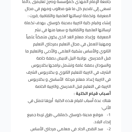
جامعة الإمام المهدي كمؤسسة وصرح تعليميي ,دائما
تسعي إلي تقديم كل ما هو مطلوب ومهم في مجال
المعرفة .وتكملة لرسالتها العلمية والثقافية ,قررت :
إنشاء وقيام كلية التربية بمدينة كوستي .بهدف تكملة
لرسالتها العلمية والثقافية و سعيا منها في نشر
المعرفة وإعداد معلم الغد الذي يكون متمكناً علمياً
ومهنينا للعمل في مجال التعليم بمرحلتي التعليم
الثانوي والأساس بشقية العلمي والأدبي والتعليم ما
قبل المدرسي بولاية النيل الابيض بصفة خاصة
والسودان بصفة عامة وتشمل برامجها بكلاريوس
الشرف في التربية للتعليم الثانوي و بكلاريوس الشرف
في التربية إعداد معلم مرحلة الأساسي و بكلاريوس
التربية في التعليم قبل المدرسي والتربية الخاصة
أسباب قيام الكلية :
هناك عدة أسباب لقيام هذه الكلية أبرزها تتمثل في
الأتي:
1- موقع مدينة كوستي كملتقي طرق تربط جميع
إنحاء البلاد.
2- سد النقص الحاد في معلمي مرحلتي الأساس