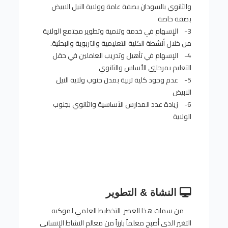
والثانوي بالسودان بصفة عامة وولاية النيل الابيض
بصفة خاصة
3- الإسهام في خدمة وتنمية وتطوير مجتمع الولاية
من خلال أنشطة الكلية التعليمية والتربوية والبحثية.
4- الإسهام في تأهيل وتدريب العاملين في حقل
التعليم بمرحلتٍي الأساس والثانوي
5- عدم وجود كلية تربية بمدن جنوب ولاية النيل
الابيض
6- زيادة عدد المدارس الأساسية والثانوي بجنوب
الولاية
النشاة & التطوير
من سمات هذا العصر التخطيط العلمي لموكبه
التغير الذي أصبح معلماً بارزاً من معالم النشاط الإنساني