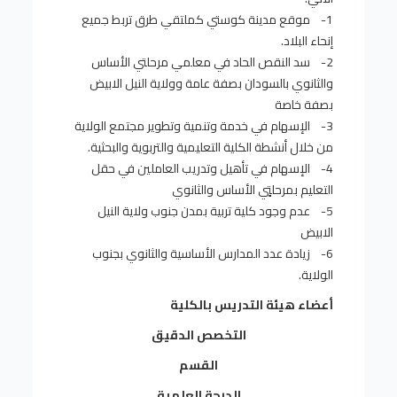
1- موقع مدينة كوستي كملتقي طرق تربط جميع
إنحاء البلاد.
2- سد النقص الحاد في معلمي مرحلتي الأساس
والثانوي بالسودان بصفة عامة وولاية النيل الابيض
بصفة خاصة
3- الإسهام في خدمة وتنمية وتطوير مجتمع الولاية
من خلال أنشطة الكلية التعليمية والتربوية والبحثية.
4- الإسهام في تأهيل وتدريب العاملين في حقل
التعليم بمرحلتٍي الأساس والثانوي
5- عدم وجود كلية تربية بمدن جنوب ولاية النيل
الابيض
6- زيادة عدد المدارس الأساسية والثانوي بجنوب
الولاية.
أعضاء هيئة التدريس بالكلية
التخصص الدقيق
القسم
الدرجة العلمية