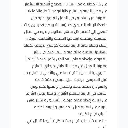
في كل مجالاته ومن هنا يبرز بوضوح أهمية الاستثمار
في مجال التربية والتعليم طلبا لتوفير الأطر والكفاءات
المهنية من العاملين في الحقل التربوي علية فان
جامعة الإمام المهدي كمؤسسة وصرح تعليميي ,دائما
تسعي إلي تقديم كل ما هو مطلوب ومهم في مجال
المعرفة .وتكملة لرسالتها العلمية والثقافية ,قررت :
إنشاء وقيام كلية التربية بمدينة كوستي .بهدف تكملة
لرسالتها العلمية والثقافية و سعيا منها في نشر
المعرفة وإعداد معلم الغد الذي يكون متمكناً علمياً
ومهنينا للعمل في مجال التعليم بمرحلتي التعليم
الثانوي والأساس بشقية العلمي والأدبي والتعليم ما
قبل المدرسي بولاية النيل الابيض بصفة خاصة
والسودان بصفة عامة وتشمل برامجها بكلاريوس
الشرف في التربية للتعليم الثانوي و بكلاريوس الشرف
في التربية إعداد معلم مرحلة الأساسي و بكلاريوس
التربية في التعليم قبل المدرسي والتربية الخاصة
أسباب قيام الكلية :
هناك عدة أسباب لقيام هذه الكلية أبرزها تتمثل في
الأتي: