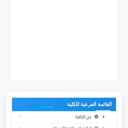
رؤية القسم
:
يسعى القسم بأن يكون في مصاف الأقسام النظيرة له
في الجودة والتميز بحلول عام 2022 م .
رسالة القسم :
للقسم رسالة يلتزم بها تتمثل في الآتي : -
1- إعداد معلم قادر على تلبيه حاجات المجتمع المحلي
والإقليمي والعالمي.
2- تهيئة جيل صالح مُلماً بالواقع المعاش ومعرفة نقاط
القوة في الإسلام ، والتحديات التي تواجه الأمة
الإسلامية وكيفية مواجهتها .
3- الإلمام بالمواد التربوية التي تساعد على تربية ناشئة
صالحة للإنسانية
القائمة الفرعية للكلية
عن الكلية