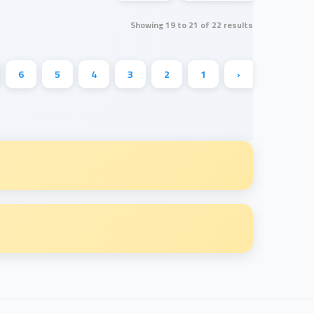
Showing
19
to
21
of
22
results
6
5
4
3
2
1
‹