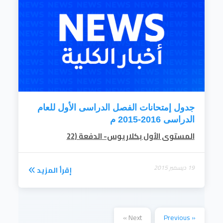
استراتيجية البحث العلمى مستجيبة لاحتياجات
المجتمع ومحققة لأرقى مستويات ومعايير البحث
الأكاديمى العالمية وملتزمة أشد الالتزام بالقيم
الأخلاقية للبحث العلمى وفقا لهوية مجتمعنا
الثقافية.
. تعزيز المشارك المجتمعية وتنمية البيئة وتنمية
الموارد الذاتية للكلية بإستقراء دائم لاحتياجات...
إقرأ المزيد
جدول إمتحانات الفصل الدراسى الأول للعام
الدراسى 2016-2015 م
المستوى الأول بكلاريوس- الدفعة (2
2
19 ديسمبر 2015
إقرأ المزيد
Next »
« Previous