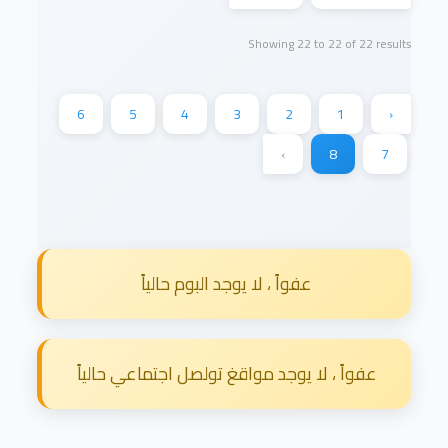
Showing
22
to
22
of
22
results
6
5
4
3
2
1
‹
›
8
7
عفواً ، لا يوجد البوم حالياً
عفواً ، لا يوجد مواقغ تولصل اجتماعي حالياً